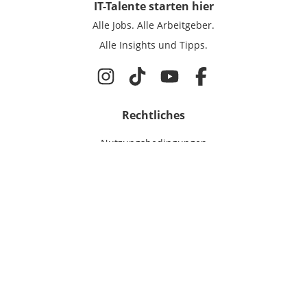
IT-Talente
starten hier
Alle Jobs.
Alle Arbeitgeber.
Alle Insights und Tipps.
Rechtliches
Nutzungsbedingungen
Datenschutz
Cookie-Einstellungen
Impressum
Für IT-Talente
Jobsuche
Für Unternehmen
Magazin & Insights
Anmelden
EmployerGate
Über uns