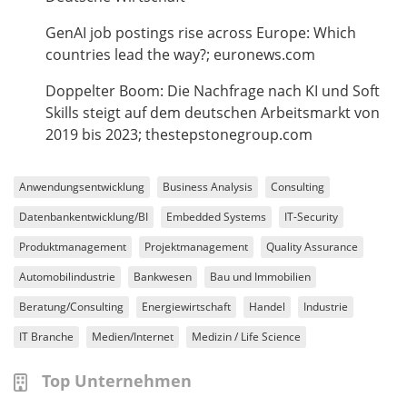
GenAI job postings rise across Europe: Which
countries lead the way?; euronews.com
Doppelter Boom: Die Nachfrage nach KI und Soft
Skills steigt auf dem deutschen Arbeitsmarkt von
2019 bis 2023; thestepstonegroup.com
Anwendungsentwicklung
Business Analysis
Consulting
Datenbankentwicklung/BI
Embedded Systems
IT-Security
Produktmanagement
Projektmanagement
Quality Assurance
Automobilindustrie
Bankwesen
Bau und Immobilien
Beratung/Consulting
Energiewirtschaft
Handel
Industrie
IT Branche
Medien/Internet
Medizin / Life Science
Top Unternehmen