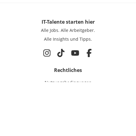
IT-Talente
starten hier
Alle Jobs.
Alle Arbeitgeber.
Alle Insights und Tipps.
Rechtliches
Nutzungsbedingungen
Datenschutz
Cookie-Einstellungen
Impressum
Für IT-Talente
Jobsuche
Für Unternehmen