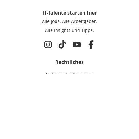
IT-Talente
starten hier
Alle Jobs.
Alle Arbeitgeber.
Alle Insights und Tipps.
Rechtliches
Nutzungsbedingungen
Datenschutz
Cookie-Einstellungen
Impressum
Für IT-Talente
Jobsuche
Für Unternehmen
Magazin & Insights