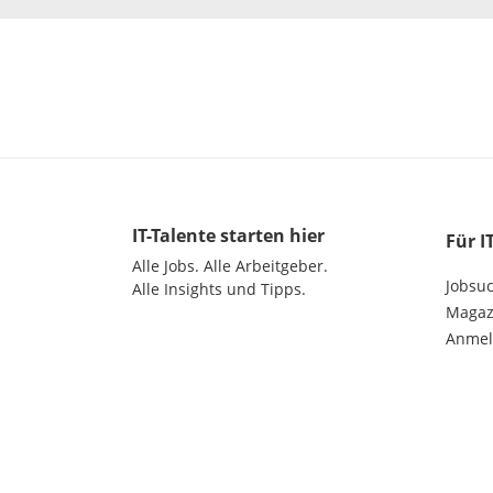
IT-Talente
starten hier
Für I
Alle Jobs.
Alle Arbeitgeber.
Jobsu
Alle Insights und Tipps.
Magazi
Anme
©
2026
get in GmbH