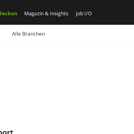
decken
Magazin & Insights
job I/O
Alle Branchen
port