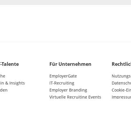
T-Talente
Für Unternehmen
Rechtli
che
EmployerGate
Nutzungs
n & Insights
IT-Recruiting
Datensch
lden
Employer Branding
Cookie-Ei
Virtuelle Recruiting Events
Impress
Kunden AGB