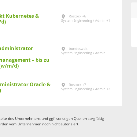
ekt Kubernetes &
Rostock +6
System Engineering / Admin +1
/d)
dministrator
bundesweit
System Engineering / Admin
management – bis zu
(w/m/d)
inistrator Oracle &
Rostock +7
System Engineering / Admin +2
)
eite des Unternehmens und ggf. sonstigen Quellen sorgfältig
rden vom Unternehmen noch nicht autorisiert.