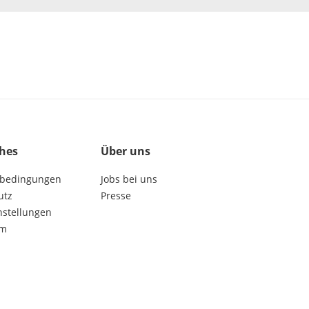
ches
Über uns
bedingungen
Jobs bei uns
utz
Presse
nstellungen
um
get social: