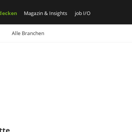
decken
Magazin & Insights
job I/O
Alle Branchen
tte