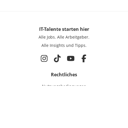
IT-Talente
starten hier
Alle Jobs.
Alle Arbeitgeber.
Alle Insights und Tipps.
Rechtliches
Nutzungsbedingungen
Datenschutz
Cookie-Einstellungen
Impressum
Für IT-Talente