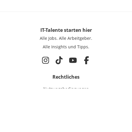
IT-Talente
starten hier
Alle Jobs.
Alle Arbeitgeber.
Alle Insights und Tipps.
Rechtliches
Nutzungsbedingungen
Datenschutz
Cookie-Einstellungen
Impressum
Für IT-Talente