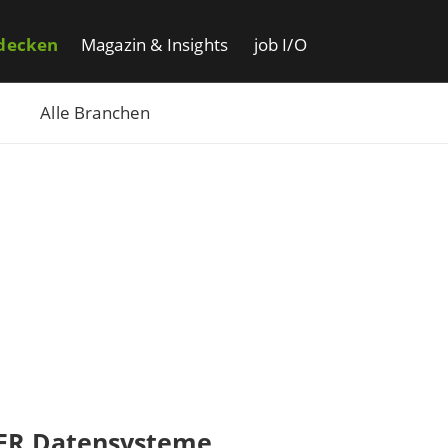
decken
Magazin & Insights
job I/O
Alle Branchen
ER Datensysteme