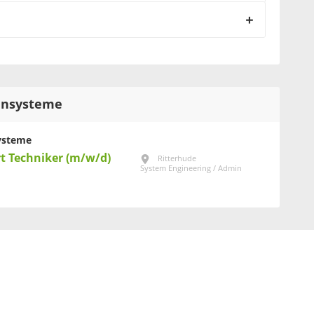
tensysteme
ysteme
t Techniker (m/w/d)
Ritterhude
System Engineering / Admin