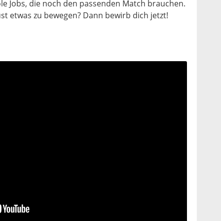
le Jobs, die noch den passenden Match brauchen.
ust etwas zu bewegen? Dann bewirb dich jetzt!