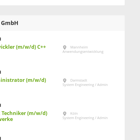
AU GmbH
H
ickler (m/w/d) C++
Mannheim
Anwendungsentwicklung
H
inistrator (m/w/d)
Darmstadt
System Engineering / Admin
H
k Techniker (m/w/d)
Köln
System Engineering / Admin
werke
H