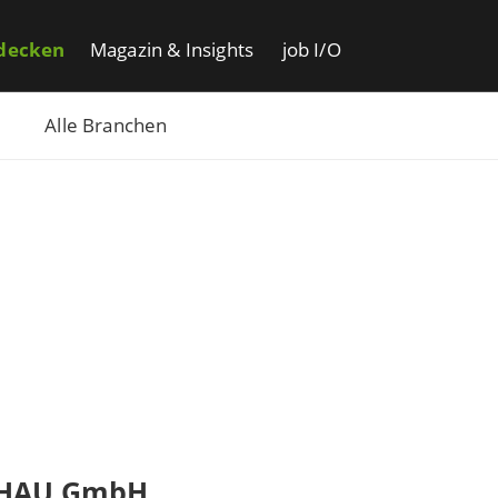
decken
Magazin & Insights
job I/O
Alle Branchen
HAU GmbH