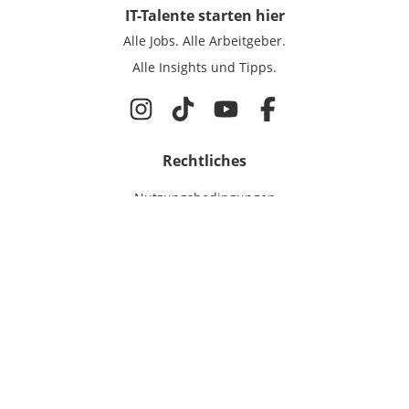
IT-Talente
starten hier
Alle Jobs.
Alle Arbeitgeber.
Alle Insights und Tipps.
Rechtliches
Nutzungsbedingungen
Datenschutz
Cookie-Einstellungen
Impressum
Für IT-Talente
Jobsuche
Für Unternehmen
Magazin & Insights
Anmelden
EmployerGate
Über uns