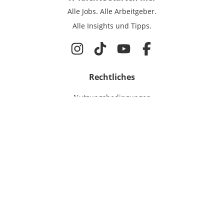
Alle Jobs.
Alle Arbeitgeber.
Alle Insights und Tipps.
Rechtliches
Nutzungsbedingungen
Datenschutz
Cookie-Einstellungen
Impressum
Für IT-Talente
Jobsuche
Für Unternehmen
Magazin & Insights
Anmelden
EmployerGate
Über uns
IT-Recruiting