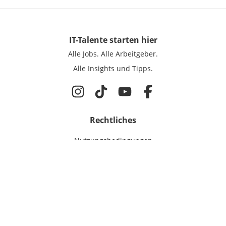
IT-Talente
starten hier
Alle Jobs.
Alle Arbeitgeber.
Alle Insights und Tipps.
Rechtliches
Nutzungsbedingungen
Datenschutz
Cookie-Einstellungen
Impressum
Für IT-Talente