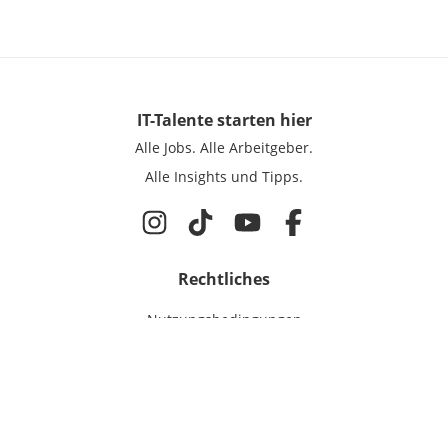
IT-Talente
starten hier
Alle Jobs.
Alle Arbeitgeber.
Alle Insights und Tipps.
Rechtliches
Nutzungsbedingungen
Datenschutz
Cookie-Einstellungen
Impressum
Für IT-Talente