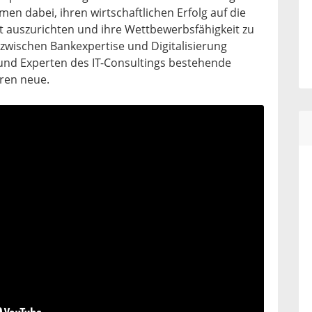
en dabei, ihren wirtschaftlichen Erfolg auf die
t auszurichten und ihre Wettbewerbsfähigkeit zu
e zwischen Bankexpertise und Digitalisierung
und Experten des IT-Consultings bestehende
ren neue.