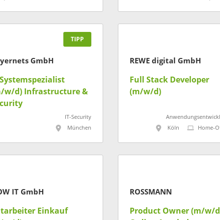
TIPP
yernets GmbH
REWE digital GmbH
-Systemspezialist
Full Stack Developer
/w/d) Infrastructure &
(m/w/d)
curity
IT-Security
Anwendungsentwick
München
Köln
Home-Of
OW IT GmbH
ROSSMANN
tarbeiter Einkauf
Product Owner (m/w/d