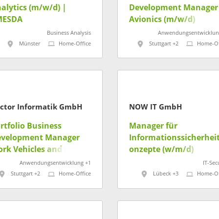
alytics (m/w/d) |
Development Manager
MESDA
Avionics (m/w/d)
Business Analysis
Anwendungsentwicklun
Münster
Home-Office
Stuttgart +2
Home-Of
ctor Informatik GmbH
NOW IT GmbH
rtfolio Business
Manager für
evelopment Manager
Informationssicherhei
rk Vehicles and Heavy
onzepte (w/m/d)
uipment (m/w/d)
Anwendungsentwicklung +1
IT-Sec
Stuttgart +2
Home-Office
Lübeck +3
Home-Of