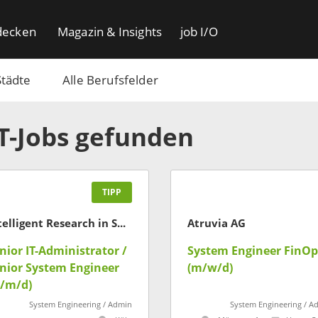
decken
Magazin & Insights
job I/O
Städte
Alle Berufsfelder
IT-Jobs gefunden
TIPP
Intelligent Research in Sponsoring GmbH
Atruvia AG
nior IT-Administrator /
System Engineer FinOp
nior System Engineer
(m/w/d)
/m/d)
System Engineering / Admin
System Engineering / A