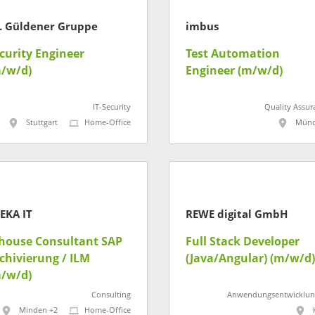
. Güldener Gruppe
imbus
curity Engineer
Test Automation
/w/d)
Engineer (m/w/d)
IT-Security
Quality Assur
Stuttgart
Home-Office
Münc
EKA IT
REWE digital GmbH
house Consultant SAP
Full Stack Developer
chivierung / ILM
(Java/Angular) (m/w/d)
/w/d)
Consulting
Anwendungsentwicklun
Minden +2
Home-Office