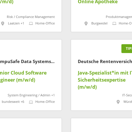
/m/d)
Online Apotheke
Risk / Compliance Management
Produktmanage
Laatzen +1
Home-Office
Burgwedel
Home-Of
TIP
CompuSafe Data Systems AG
nior Cloud Software
Java-Spezialist*in mit I
gineer (m/w/d)
Sicherheitsexpertise
(m/w/d)
System Engineering / Admin +1
IT-Sec
bundesweit +6
Home-Office
Würz