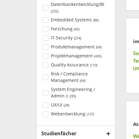
Datenbankentwicklung/BI
(
232
)
Embedded Systems
(
86
)
Forschung
(
65
)
IT-Security
(
274
)
im
Produktmanagement
(
69
)
Se
Projektmanagement
(
435
)
Te
Quality Assurance
(
110
)
(m
Risk / Compliance
Management
(
64
)
System Engineering /
Admin
(
1.295
)
UX/UI
(
28
)
Webentwicklung
(
137
)
At
Studienfächer
We