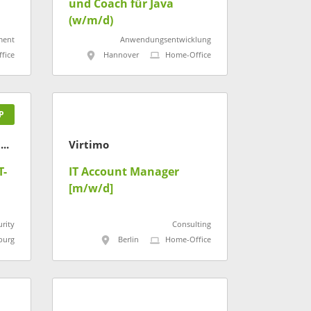
und Coach für Java
(w/m/d)
ment
Anwendungsentwicklung
fice
Hannover
Home-Office
P
Deutsche Rentenversicherung
Virtimo
T-
IT Account Manager
[m/w/d]
urity
Consulting
burg
Berlin
Home-Office