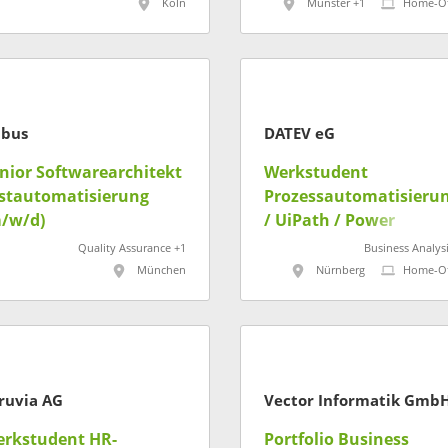
Köln
Münster +1
Home-Of
bus
DATEV eG
nior Softwarearchitekt
Werkstudent
stautomatisierung
Prozessautomatisieru
/w/d)
/ UiPath / Power
Platform (m/w/d)
Quality Assurance +1
Business Analysi
München
Nürnberg
Home-Of
ruvia AG
Vector Informatik Gmb
rkstudent HR-
Portfolio Business