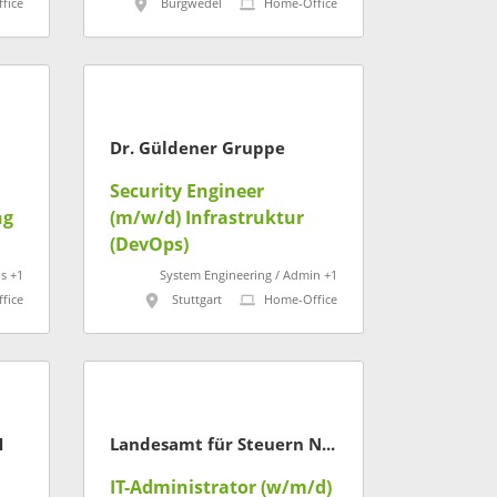
fice
Burgwedel
Home-Office
Dr. Güldener Gruppe
Security Engineer
ng
(m/w/d) Infrastruktur
(DevOps)
s +1
System Engineering / Admin +1
fice
Stuttgart
Home-Office
H
Landesamt für Steuern Niedersachsen
IT-Administrator (w/m/d)