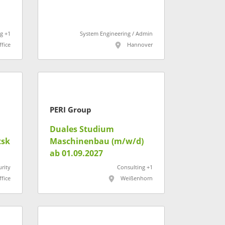
g +1
System Engineering / Admin
fice
Hannover
PERI Group
Duales Studium
tsk
Maschinenbau (m/w/d)
ab 01.09.2027
urity
Consulting +1
fice
Weißenhorn