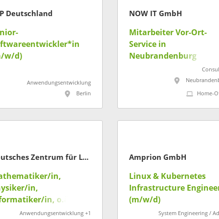
P Deutschland
NOW IT GmbH
nior-
Mitarbeiter Vor-Ort-
ftwareentwickler*in
Service in
/w/d)
Neubrandenburg
(w/m/d)
Consul
Neubranden
Anwendungsentwicklung
Berlin
Home-Of
Deutsches Zentrum für Luft- und Raumfahrt
Amprion GmbH
thematiker/in,
Linux & Kubernetes
ysiker/in,
Infrastructure Enginee
formatiker/in, o.ä.
(m/w/d)
/w/d)- Raumzeitliche
Anwendungsentwicklung +1
System Engineering / A