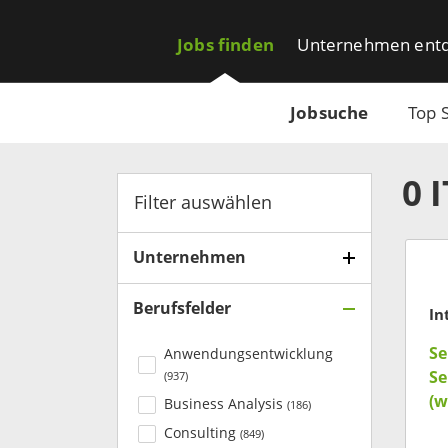
Jobs finden
Unternehmen ent
Jobsuche
Top 
0
Filter auswählen
Unternehmen
Berufsfelder
Se
Anwendungsentwicklung
Se
(
937
)
(w
Business Analysis
(
186
)
Consulting
(
849
)