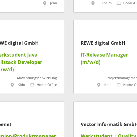
atistische Modellierung
Jena
Pulheim
Home-Of
WE digital GmbH
REWE digital GmbH
rkstudent Java
IT-Release Manager
llstack Developer
(m/w/d)
/w/d)
Anwendungsentwicklung
Projektmanagemen
Köln
Home-Office
Köln
Home-Of
eenet
Vector Informatik Gmb
unior-)Produktmanager
Werkstudent | Quality