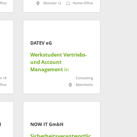
fice
Münster +2
Home-Office
DATEV eG
Werkstudent Vertriebs-
und Account
Management in
Mannheim (m/w/d)
t +8
Consulting
fice
Mannheim
H
NOW IT GmbH
Sicherheitsverantwortlic