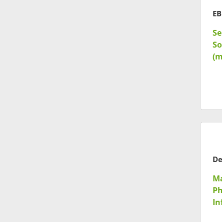
EB
Se
So
(m
Ma
Ph
In
(m