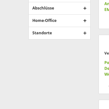
An
Abschlüsse
E
Home-Office
Standorte
Ve
Po
D
Wo
Eq