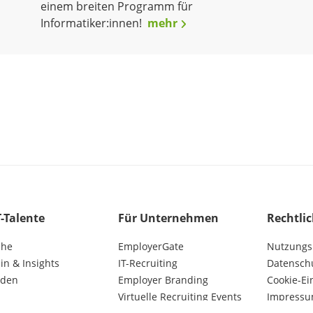
einem breiten Programm für
Informatiker:innen!
mehr
T-Talente
Für Unternehmen
Rechtli
che
EmployerGate
Nutzungs
n & Insights
IT-Recruiting
Datensch
lden
Employer Branding
Cookie-Ei
Virtuelle Recruiting Events
Impress