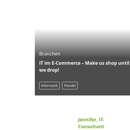
Branchen
IT im E-Commerce – Make us shop until
we drop!
Informatik
Handel
Jennifer, IT-
Consultant