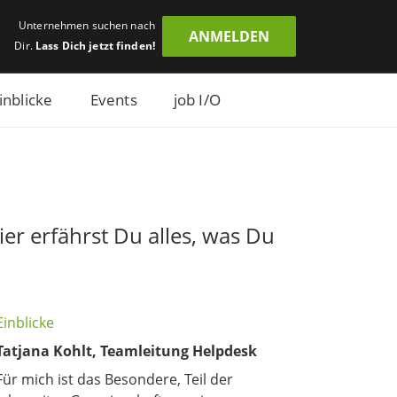
Unternehmen suchen nach
ANMELDEN
Dir.
Lass Dich jetzt finden!
inblicke
Events
job I/O
er erfährst Du alles, was Du
Einblicke
Tatjana Kohlt, Teamleitung Helpdesk
Für mich ist das Besondere, Teil der