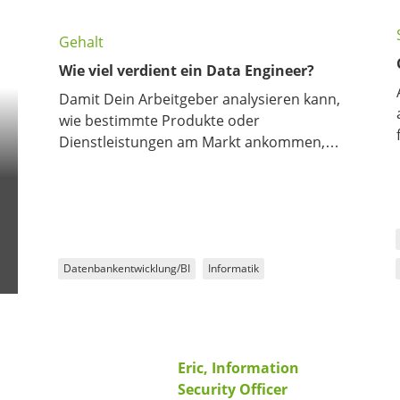
Gehalt
Wie viel verdient ein Data Engineer?
Damit Dein Arbeitgeber analysieren kann,
wie bestimmte Produkte oder
Dienstleistungen am Markt ankommen,
benötigt er Informationen. Und diese
gewinnt er aus Daten, die Du als Data
Engineer beschaffst und für die weitere
Analyse bereit machst.
Datenbankentwicklung/BI
Informatik
Eric, Information
Security Officer