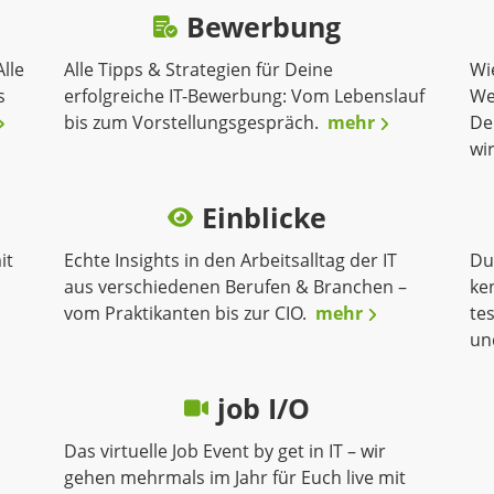
Bewerbung
Alle
Alle Tipps & Strategien für Deine
Wi
s
erfolgreiche IT-Bewerbung: Vom Lebenslauf
We
bis zum Vorstellungsgespräch.
mehr
De
wi
Einblicke
it
Echte Insights in den Arbeitsalltag der IT
Du
aus verschiedenen Berufen & Branchen –
ke
vom Praktikanten bis zur CIO.
mehr
tes
un
job I/O
Das virtuelle Job Event by get in IT – wir
gehen mehrmals im Jahr für Euch live mit