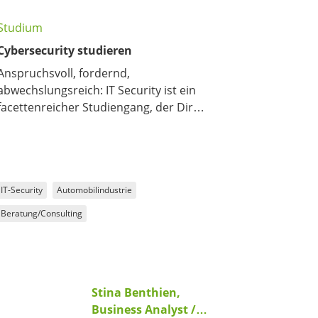
Studium
Cybersecurity studieren
Anspruchsvoll, fordernd,
abwechslungsreich: IT Security ist ein
facettenreicher Studiengang, der Dir
schon einen guten Vorgeschmack auf die
Vielschichtigkeit Deines späteren
Berufsfeldes gibt.
IT-Security
Automobilindustrie
Beratung/Consulting
Stina Benthien,
Business Analyst /