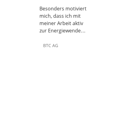
Product Owner
Besonders motiviert
mich, dass ich mit
meiner Arbeit aktiv
zur Energiewende
beitragen kann. Das
gibt meinem Job eine
BTC AG
tiefere Bedeutung.