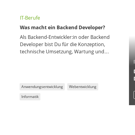
IT-Berufe
Was macht ein Backend Developer?
Als Backend-Entwickler:in oder Backend
Developer bist Du für die Konzeption,
technische Umsetzung, Wartung und
Optimierung des serverseitigen – und
damit für die Nutzenden unsichtbaren,
o
aber entscheidenden – Teils der Website
oder der Anwendung zuständig.
Anwendungsentwicklung
Webentwicklung
Informatik