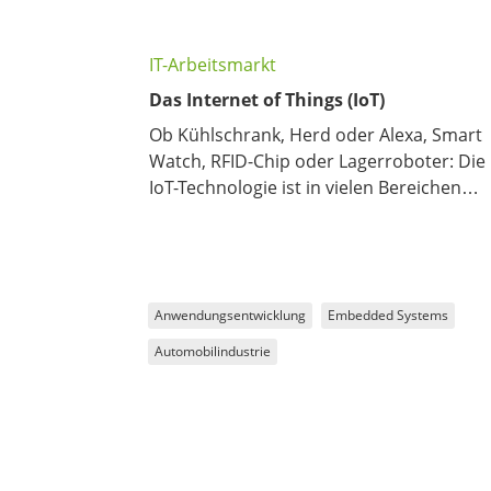
IT-Arbeitsmarkt
Das Internet of Things (IoT)
Ob Kühlschrank, Herd oder Alexa, Smart
Watch, RFID-Chip oder Lagerroboter: Die
IoT-Technologie ist in vielen Bereichen
längst fast unverzichtbarer Bestandteil
unserer Gesellschaft geworden – im
privaten und öffentlichen Sektor genaus
wie im industriellen Bereich.
Anwendungsentwicklung
Embedded Systems
Automobilindustrie