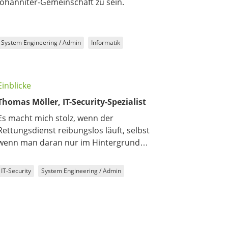
Johanniter-Gemeinschaft zu sein.
System Engineering / Admin
Informatik
Einblicke
Thomas Möller, IT-Security-Spezialist
Es macht mich stolz, wenn der
Rettungsdienst reibungslos läuft, selbst
wenn man daran nur im Hintergrund
durch die Betreuung der IT-Systeme
mitwirkt.
IT-Security
System Engineering / Admin