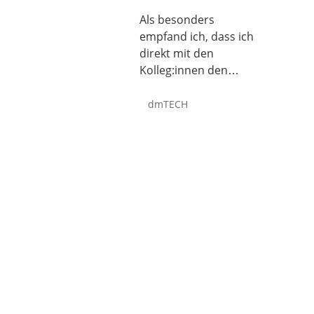
Als besonders
empfand ich, dass ich
direkt mit den
Kolleg:innen den
initialen Kontakt
hatte, mit denen ich
dmTECH
jetzt auch primär im
Arbeitsalltag
zusammenarbeite