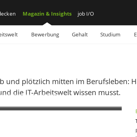
decken
Magazin & Insights
job I/O
eitswelt
Bewerbung
Gehalt
Studium
E
Arbeitsmarkt
itsmarkt 2026
 und plötzlich mitten im Berufsleben: Hi
d die IT-Arbeitswelt wissen musst.
Business Analysis
Consulting