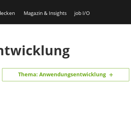
decken
Magazin & Insights
job I/O
twicklung
Thema: Anwendungsentwicklung