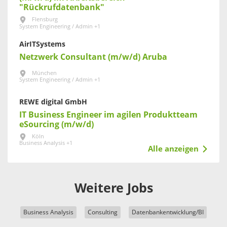
"Rückrufdatenbank"
Flensburg
System Engineering / Admin +1
AirITSystems
Netzwerk Consultant (m/w/d) Aruba
München
System Engineering / Admin +1
REWE digital GmbH
IT Business Engineer im agilen Produktteam
eSourcing (m/w/d)
Köln
Business Analysis +1
Alle anzeigen
Weitere Jobs
Business Analysis
Consulting
Datenbankentwicklung/BI