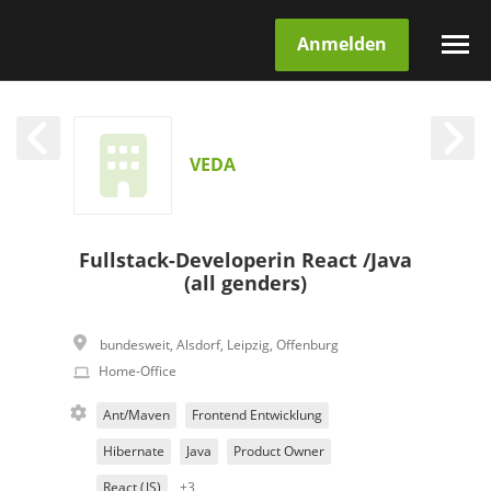
Anmelden
VEDA
Fullstack-Developerin React /Java
(all genders)
bundesweit
,
Alsdorf
,
Leipzig
,
Offenburg
Home-Office
Ant/Maven
Frontend Entwicklung
Hibernate
Java
Product Owner
React (JS)
+3