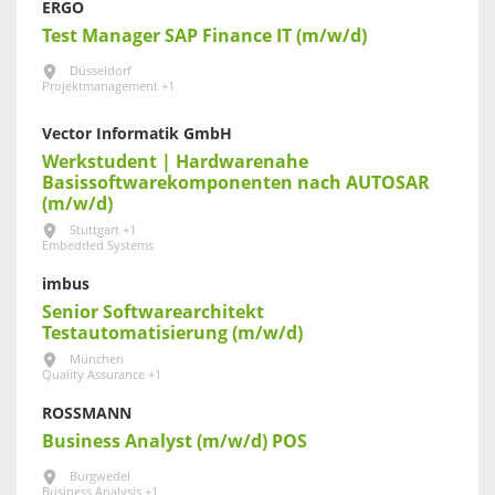
ERGO
Test Manager SAP Finance IT (m/w/d)
Düsseldorf
Projektmanagement +1
Vector Informatik GmbH
Werkstudent | Hardwarenahe
Basissoftwarekomponenten nach AUTOSAR
(m/w/d)
Stuttgart +1
Embedded Systems
imbus
Senior Softwarearchitekt
Testautomatisierung (m/w/d)
München
Quality Assurance +1
ROSSMANN
Business Analyst (m/w/d) POS
Burgwedel
Business Analysis +1