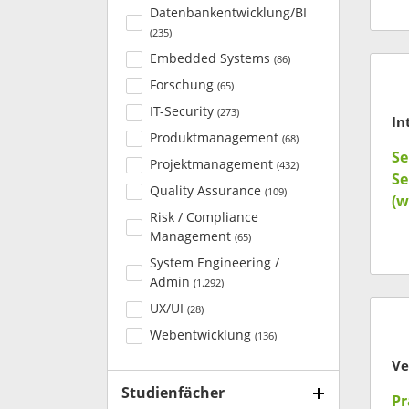
"R
Datenbankentwicklung/BI
(
235
)
Embedded Systems
(
86
)
Forschung
(
65
)
IT-Security
(
273
)
Produktmanagement
(
68
)
Se
Projektmanagement
(
432
)
Se
Quality Assurance
(
109
)
(w
Risk / Compliance
Management
(
65
)
System Engineering /
Admin
(
1.292
)
UX/UI
(
28
)
Webentwicklung
(
136
)
Ve
Studienfächer
Pr