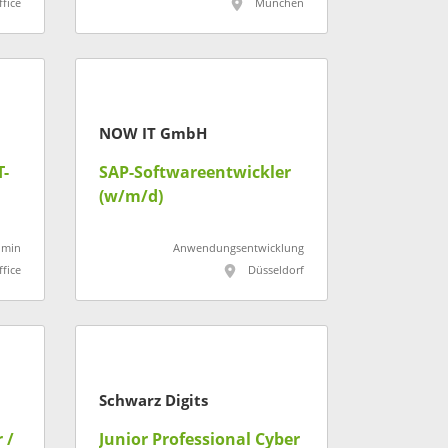
fice
München
NOW IT GmbH
T-
SAP-Softwareentwickler
(w/m/d)
dmin
Anwendungsentwicklung
fice
Düsseldorf
Schwarz Digits
 /
Junior Professional Cyber