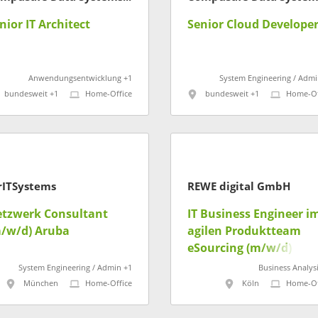
nior IT Architect
Senior Cloud Develope
Anwendungsentwicklung +1
System Engineering / Admi
bundesweit +1
Home-Office
bundesweit +1
Home-Of
rITSystems
REWE digital GmbH
tzwerk Consultant
IT Business Engineer i
/w/d) Aruba
agilen Produktteam
eSourcing (m/w/d)
System Engineering / Admin +1
Business Analysi
München
Home-Office
Köln
Home-Of