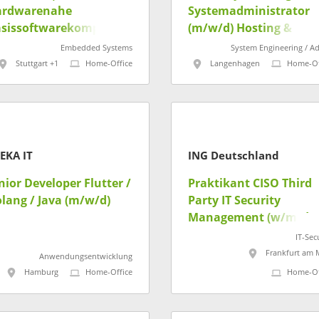
ardwarenahe
Systemadministrator
asissoftwarekomponen
(m/w/d) Hosting &
n nach AUTOSAR
Serverdienste
Embedded Systems
System Engineering / A
/w/d)
Stuttgart +1
Home-Office
Langenhagen
Home-Of
EKA IT
ING Deutschland
nior Developer Flutter /
Praktikant CISO Third
lang / Java (m/w/d)
Party IT Security
Management (w/m/d)
IT-Sec
Frankfurt am 
Anwendungsentwicklung
Hamburg
Home-Office
Home-Of