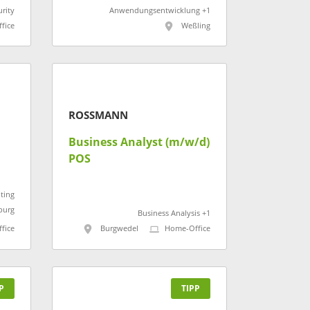
urity
Anwendungsentwicklung +1
fice
Weßling
ROSSMANN
Business Analyst (m/w/d)
POS
ting
burg
Business Analysis +1
fice
Burgwedel
Home-Office
P
TIPP