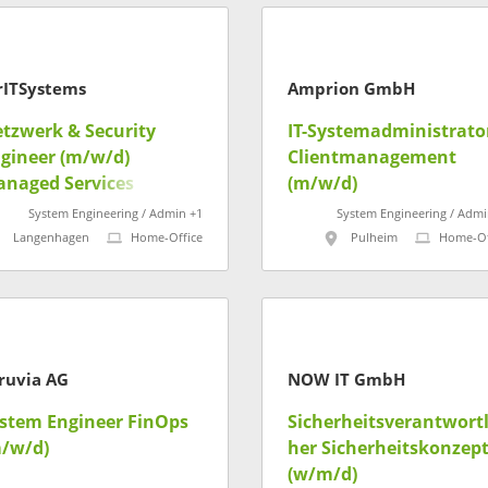
rITSystems
Amprion GmbH
tzwerk & Security
IT-Systemadministrato
gineer (m/w/d)
Clientmanagement
naged Services
(m/w/d)
System Engineering / Admin +1
System Engineering / Admi
Langenhagen
Home-Office
Pulheim
Home-Of
ruvia AG
NOW IT GmbH
stem Engineer FinOps
Sicherheitsverantwortl
/w/d)
her Sicherheitskonzep
(w/m/d)