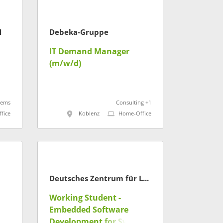
H
Debeka-Gruppe
IT Demand Manager
(m/w/d)
en
tems
Consulting +1
fice
Koblenz
Home-Office
Deutsches Zentrum für Luft- und Raumfahrt
Working Student -
Embedded Software
Development for Swarm