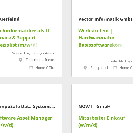
uerfeind
Vector Informatik Gmb
chinformatiker als IT
Werkstudent |
rvice & Support
Hardwarenahe
ezialist (m/w/d)
Basissoftwarekompon
ten nach AUTOSAR
System Engineering / Admin
(m/w/d)
Zeulenroda-Triebes
Embedded Sys
Home-Office
Stuttgart +1
Home-Of
CompuSafe Data Systems AG
NOW IT GmbH
ftware Asset Manager
Mitarbeiter Einkauf
/w/d)
(w/m/d)