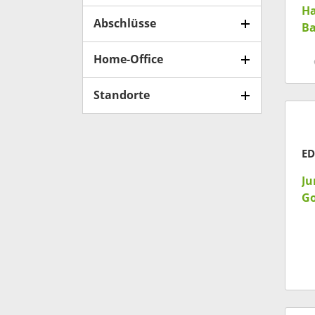
H
Abschlüsse
B
te
Home-Office
(m
Standorte
ED
Ju
Go