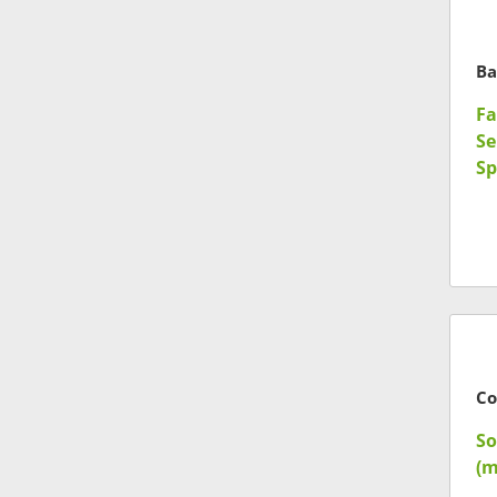
Ba
Fa
Se
Sp
So
(m