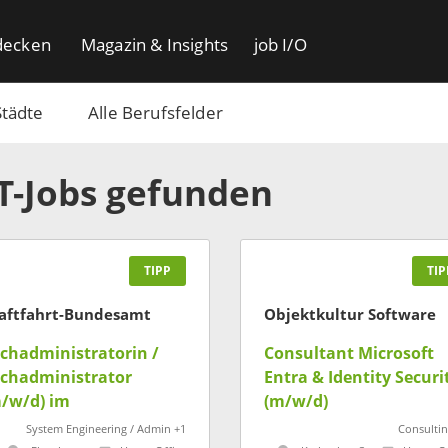
decken
Magazin & Insights
job I/O
Städte
Alle Berufsfelder
IT-Jobs gefunden
TIPP
TIP
aftfahrt-Bundesamt
Objektkultur Software
chadministratorin /
Consultant Microsoft
chadministrator
Entra & Identity Securi
/w/d) im
(m/w/d)
beitsbereich
System Engineering / Admin +1
Consultin