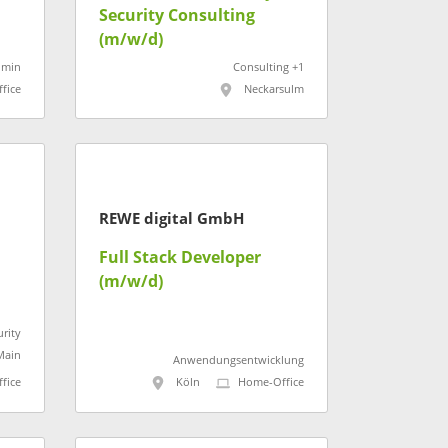
Security Consulting
(m/w/d)
dmin
Consulting +1
fice
Neckarsulm
REWE digital GmbH
Full Stack Developer
(m/w/d)
urity
Main
Anwendungsentwicklung
fice
Köln
Home-Office