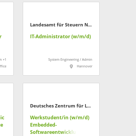
Landesamt für Steuern Niedersachsen
r
IT-Administrator (w/m/d)
n +1
System Engineering / Admin
fice
Hannover
Deutsches Zentrum für Luft- und Raumfahrt
ic
Werkstudent/in (w/m/d)
te
Embedded-
Softwareentwicklung