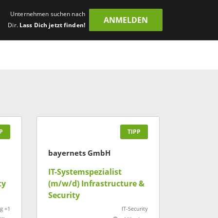
Unternehmen suchen nach
ANMELDEN
Dir.
Lass Dich jetzt finden!
P
TIPP
bayernets GmbH
IT-Systemspezialist
ty
(m/w/d) Infrastructure &
Security
g +1
IT-Security