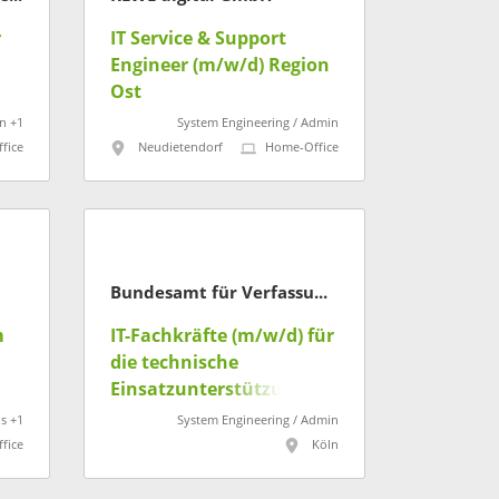
r
IT Service & Support
Engineer (m/w/d) Region
Ost
n +1
System Engineering / Admin
fice
Neudietendorf
Home-Office
Bundesamt für Verfassungsschutz
m
IT-Fachkräfte (m/w/d) für
die technische
Einsatzunterstützung
s +1
System Engineering / Admin
fice
Köln