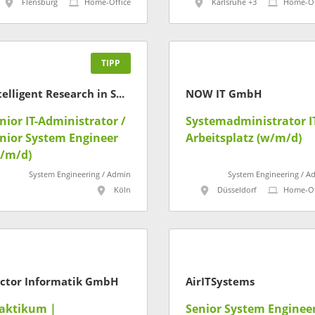
ückrufdatenbank"
Flensburg
Home-Office
Karlsruhe +3
Home-Of
TIPP
Intelligent Research in Sponsoring GmbH
NOW IT GmbH
nior IT-Administrator /
Systemadministrator I
nior System Engineer
Arbeitsplatz (w/m/d)
/m/d)
System Engineering / Admin
System Engineering / A
Köln
Düsseldorf
Home-Of
ctor Informatik GmbH
AirITSystems
aktikum |
Senior System Engineer