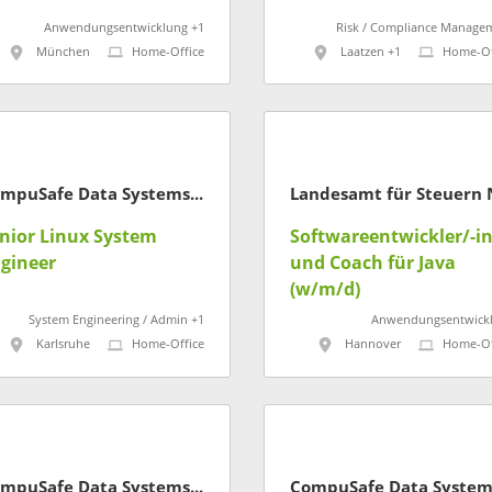
Anwendungsentwicklung +1
Risk / Compliance Manage
München
Home-Office
Laatzen +1
Home-Of
CompuSafe Data Systems AG
nior Linux System
Softwareentwickler/-i
gineer
und Coach für Java
(w/m/d)
System Engineering / Admin +1
Anwendungsentwick
Karlsruhe
Home-Office
Hannover
Home-Of
CompuSafe Data Systems AG