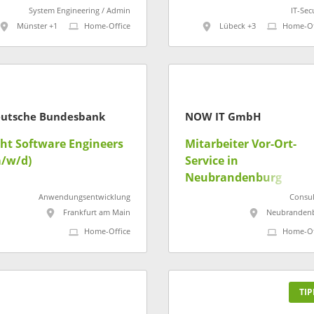
System Engineering / Admin
IT-Sec
Münster +1
Home-Office
Lübeck +3
Home-Of
utsche Bundesbank
NOW IT GmbH
ht Software Engineers
Mitarbeiter Vor-Ort-
/w/d)
Service in
Neubrandenburg
(w/m/d)
Anwendungsentwicklung
Consul
Frankfurt am Main
Neubranden
Home-Office
Home-Of
TIP