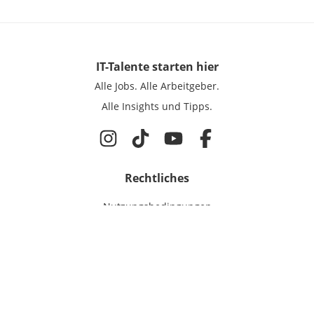
IT-Talente
starten hier
Alle Jobs.
Alle Arbeitgeber.
Alle Insights und Tipps.
Rechtliches
Nutzungsbedingungen
Datenschutz
Cookie-Einstellungen
Impressum
Für IT-Talente