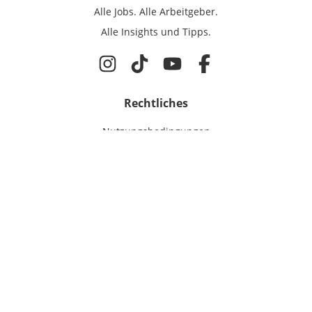
Alle Jobs.
Alle Arbeitgeber.
Alle Insights und Tipps.
Rechtliches
Nutzungsbedingungen
Datenschutz
Cookie-Einstellungen
Impressum
Für IT-Talente
Jobsuche
Für Unternehmen
Magazin & Insights
Anmelden
EmployerGate
Über uns
IT-Recruiting