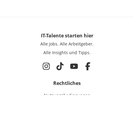
IT-Talente
starten hier
Alle Jobs.
Alle Arbeitgeber.
Alle Insights und Tipps.
Rechtliches
Nutzungsbedingungen
Datenschutz
Cookie-Einstellungen
Impressum
Für IT-Talente