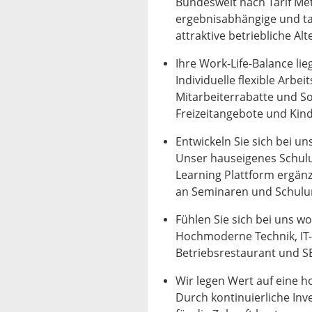
Bundesweit nach Tarif Me
ergebnisabhängige und ta
attraktive betriebliche Al
Ihre Work-Life-Balance li
Individuelle flexible Arbei
Mitarbeiterrabatte und S
Freizeitangebote und Kin
Entwickeln Sie sich bei uns
Unser hauseigenes Schul
Learning Plattform ergänz
an Seminaren und Schul
Fühlen Sie sich bei uns wo
Hochmoderne Technik, IT-
Betriebsrestaurant und S
Wir legen Wert auf eine ho
Durch kontinuierliche Inv