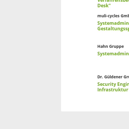
Verfahrensbe
Desk"
muli-cycles Gm
Systemadmini
Gestaltungss
Hahn Gruppe
Systemadmini
Dr. Güldener G
Security Engi
Infrastruktur