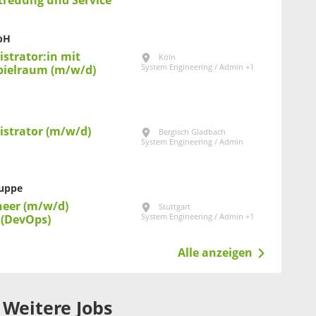
treuung und Service
bH
strator:in mit
Köln
System Engineering / Admin +1
pielraum (m/w/d)
strator (m/w/d)
Bergisch Gladbach
System Engineering / Admin
ruppe
neer (m/w/d)
Stuttgart
System Engineering / Admin +1
 (DevOps)
Alle anzeigen
Weitere Jobs