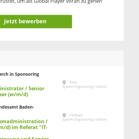
erüstet, um als Global Player voran zu gehen
Jetzt bewerben
earch in Sponsoring
Köln
System Engineering / Admin
inistrator / Senior
eer (w/m/d)
Landesamt Baden-
Fellbach
System Engineering / Admin
temadministration /
m/d) im Referat "IT-
,