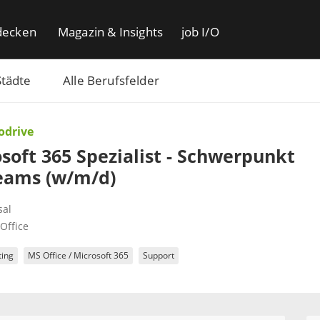
decken
Magazin & Insights
job I/O
Städte
Alle Berufsfelder
odrive
soft 365 Spezialist - Schwerpunkt
eams (w/m/d)
sal
Office
ting
MS Office / Microsoft 365
Support