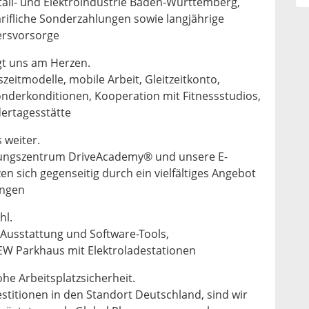
tall- und Elektroindustrie Baden-Württemberg,
rifliche Sonderzahlungen sowie langjährige
tersvorsorge
egt uns am Herzen.
tszeitmodelle, mobile Arbeit, Gleitzeitkonto,
onderkonditionen, Kooperation mit Fitnessstudios,
dertagesstätte
 weiter.
ungszentrum DriveAcademy® und unsere E-
en sich gegenseitig durch ein vielfältiges Angebot
ungen
hl.
Ausstattung und Software-Tools,
EW Parkhaus mit Elektroladestationen
he Arbeitsplatzsicherheit.
estitionen in den Standort Deutschland, sind wir