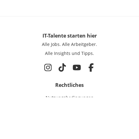
IT-Talente
starten hier
Alle Jobs.
Alle Arbeitgeber.
Alle Insights und Tipps.
Rechtliches
Nutzungsbedingungen
Datenschutz
Cookie-Einstellungen
Impressum
Für IT-Talente