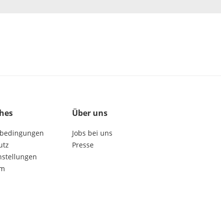
ches
Über uns
bedingungen
Jobs bei uns
utz
Presse
nstellungen
um
get social: