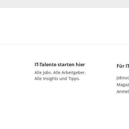
IT-Talente
starten hier
Für I
Alle Jobs.
Alle Arbeitgeber.
Jobsu
Alle Insights und Tipps.
Magazi
Anme
©
2026
get in GmbH