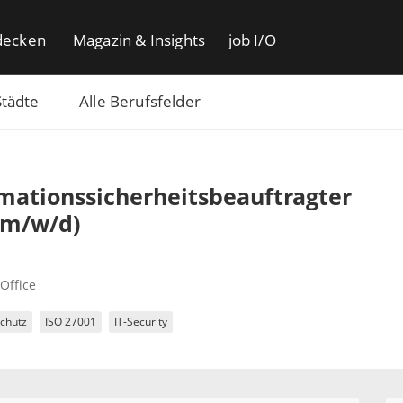
decken
Magazin & Insights
job I/O
Städte
Alle Berufsfelder
mationssicherheitsbeauftragter
(m/w/d)
Office
chutz
ISO 27001
IT-Security