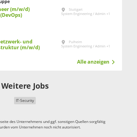
ruppe
neer (m/w/d)
Stuttgart
System Engineering / Admin +1
 (DevOps)
 Netzwerk- und
Pulheim
System Engineering / Admin +1
struktur (m/w/d)
Alle anzeigen
Weitere Jobs
IT-Security
seite des Unternehmens und ggf. sonstigen Quellen sorgfältig
urden vom Unternehmen noch nicht autorisiert.