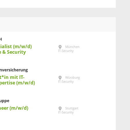
H
ialist (m/w/d)
München
IT-Security
e & Security
nversicherung
t*in mit IT-
Würzburg
IT-Security
pertise (m/w/d)
ruppe
neer (m/w/d)
Stuttgart
IT-Security