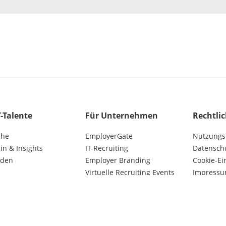
T-Talente
Für Unternehmen
Rechtli
che
EmployerGate
Nutzungs
n & Insights
IT-Recruiting
Datensch
lden
Employer Branding
Cookie-Ei
Virtuelle Recruiting Events
Impress
Kunden AGB