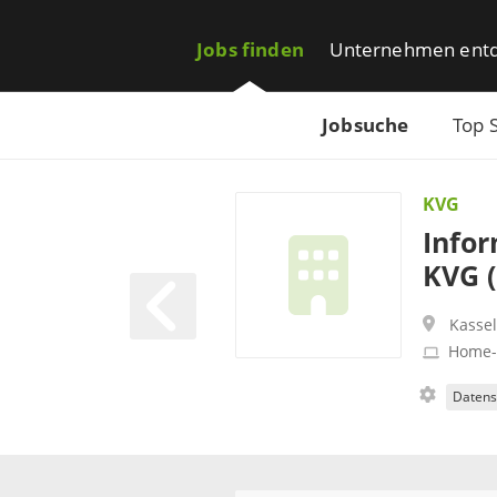
Jobs finden
Unternehmen ent
Jobsuche
Top 
KVG
Infor
KVG 
Kassel
Home-
Datens