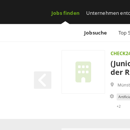
Jobs finden
Unternehmen ent
Jobsuche
Top 
CHECK2
(Juni
der R
Münst
Artifici
+2