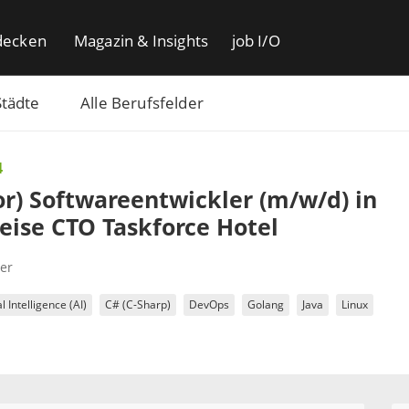
decken
Magazin & Insights
job I/O
Städte
Alle Berufsfelder
4
or) Softwareentwickler (m/w/d) in
eise CTO Taskforce Hotel
er
al Intelligence (AI)
C# (C-Sharp)
DevOps
Golang
Java
Linux