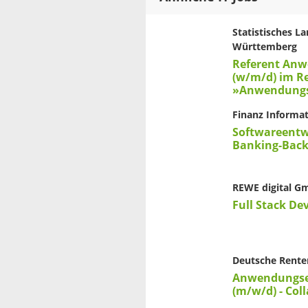
Statistisches 
Württemberg
Referent An
(w/m/d) im Re
»Anwendungs
Finanz Informat
Softwareentw
Banking-Back
REWE digital 
Full Stack De
Deutsche Rente
Anwendungse
(m/w/d) - Col