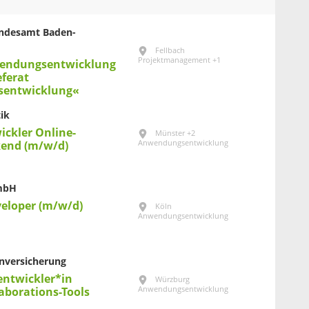
Landesamt Baden-
Fellbach
Projektmanagement +1
wendungsentwicklung
ferat
entwicklung«
ik
ickler Online-
Münster +2
Anwendungsentwicklung
end (m/w/d)
GmbH
veloper (m/w/d)
Köln
Anwendungsentwicklung
nversicherung
ntwickler*in
Würzburg
Anwendungsentwicklung
laborations-Tools