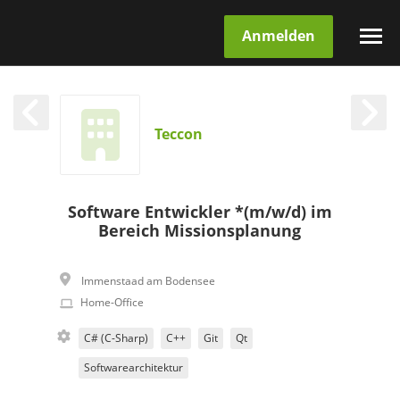
Anmelden
Teccon
Software Entwickler *(m/w/d) im
Bereich Missionsplanung
Immenstaad am Bodensee
Home-Office
C# (C-Sharp)
C++
Git
Qt
Softwarearchitektur