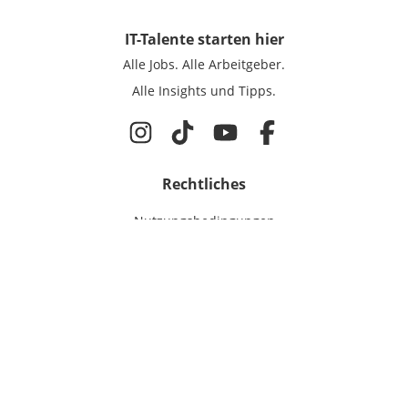
IT-Talente
starten hier
Alle Jobs.
Alle Arbeitgeber.
Alle Insights und Tipps.
Rechtliches
Nutzungsbedingungen
Datenschutz
Cookie-Einstellungen
Impressum
Für IT-Talente
Jobsuche
Für Unternehmen
Magazin & Insights