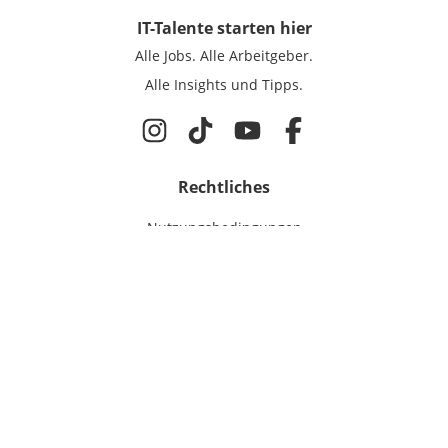
IT-Talente
starten hier
Alle Jobs.
Alle Arbeitgeber.
Alle Insights und Tipps.
Rechtliches
Nutzungsbedingungen
Datenschutz
Cookie-Einstellungen
Impressum
Für IT-Talente
Jobsuche
Für Unternehmen
Magazin & Insights