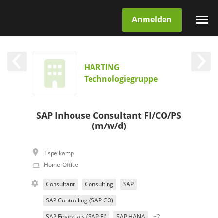
Anmelden
HARTING
Technologiegruppe
SAP Inhouse Consultant FI/CO/PS
(m/w/d)
Espelkamp
Home-Office
Consultant
Consulting
SAP
SAP Controlling (SAP CO)
SAP Financials (SAP FI)
SAP HANA
+2