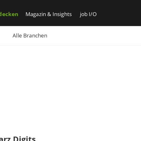
decken
Magazin & Insights
job I/O
Alle Branchen
rz Digits