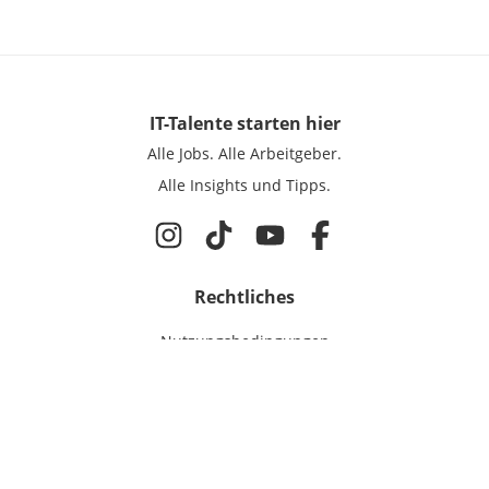
IT-Talente
starten hier
Alle Jobs.
Alle Arbeitgeber.
Alle Insights und Tipps.
Rechtliches
Nutzungsbedingungen
Datenschutz
Cookie-Einstellungen
Impressum
Für IT-Talente