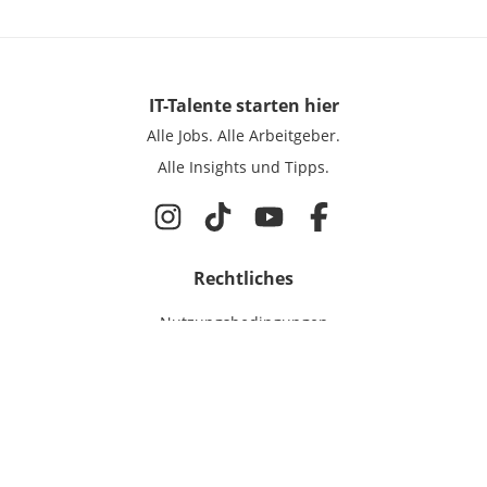
IT-Talente
starten hier
Alle Jobs.
Alle Arbeitgeber.
Alle Insights und Tipps.
Rechtliches
Nutzungsbedingungen
Datenschutz
Cookie-Einstellungen
Impressum
Für IT-Talente