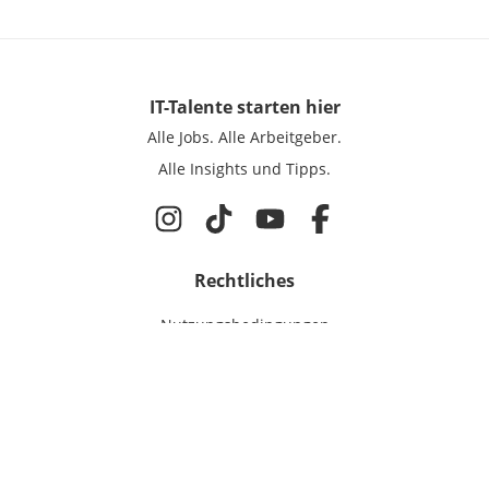
IT-Talente
starten hier
Alle Jobs.
Alle Arbeitgeber.
Alle Insights und Tipps.
Rechtliches
Nutzungsbedingungen
Datenschutz
Cookie-Einstellungen
Impressum
Für IT-Talente