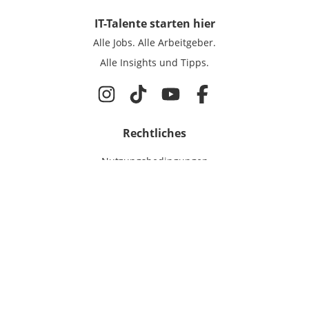
IT-Talente
starten hier
Alle Jobs.
Alle Arbeitgeber.
Alle Insights und Tipps.
Rechtliches
Nutzungsbedingungen
Datenschutz
Cookie-Einstellungen
Impressum
Für IT-Talente
Jobsuche
Für Unternehmen
Magazin & Insights