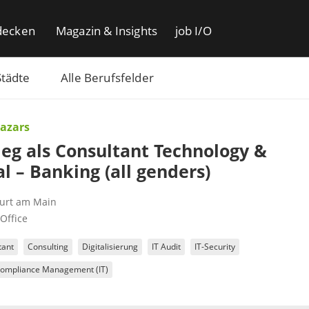
decken
Magazin & Insights
job I/O
Städte
Alle Berufsfelder
Mazars
ieg als Consultant Technology &
al – Banking (all genders)
furt am Main
Office
tant
Consulting
Digitalisierung
IT Audit
IT-Security
 Compliance Management (IT)