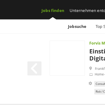
Jobs finden
Unternehmen ent
Jobsuche
Top 
Forvis 
Einst
Digit
Frank
Home-
Consul
Risk /