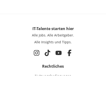
IT-Talente
starten hier
Alle Jobs.
Alle Arbeitgeber.
Alle Insights und Tipps.
Rechtliches
Nutzungsbedingungen
Datenschutz
Cookie-Einstellungen
Impressum
Für IT-Talente