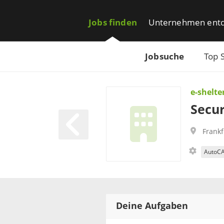
Jobs finden
Unternehmen ent
Jobsuche
Top 
e-shelte
Secur
Frank
AutoC
Deine Aufgaben