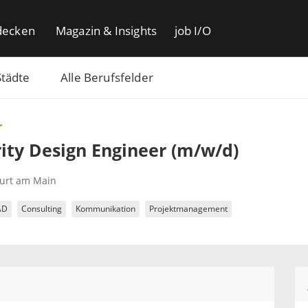
decken
Magazin & Insights
job I/O
Städte
Alle Berufsfelder
r
ity Design Engineer (m/w/d)
furt am Main
AD
Consulting
Kommunikation
Projektmanagement