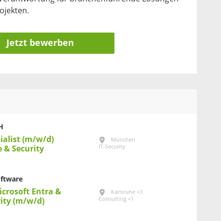
ojekten.
Jetzt bewerben
H
ialist (m/w/d)
München
IT-Security
e & Security
oftware
crosoft Entra &
Karlsruhe +3
Consulting +1
rity (m/w/d)