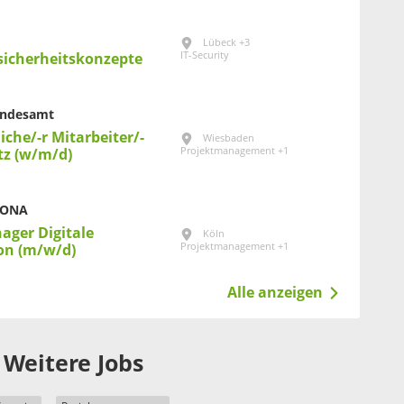
Lübeck +3
IT-Security
sicherheitskonzepte
Bundesamt
iche/-r Mitarbeiter/-
Wiesbaden
Projektmanagement +1
tz (w/m/d)
RONA
ager Digitale
Köln
Projektmanagement +1
on (m/w/d)
Alle anzeigen
Weitere Jobs