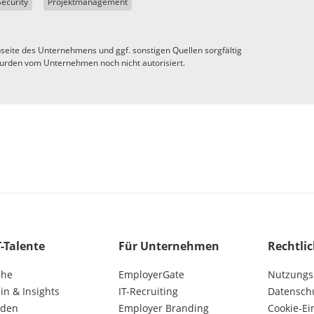
Security
Projektmanagement
seite des Unternehmens und ggf. sonstigen Quellen sorgfältig
urden vom Unternehmen noch nicht autorisiert.
T-Talente
Für Unternehmen
Rechtli
che
EmployerGate
Nutzungs
n & Insights
IT-Recruiting
Datensch
lden
Employer Branding
Cookie-Ei