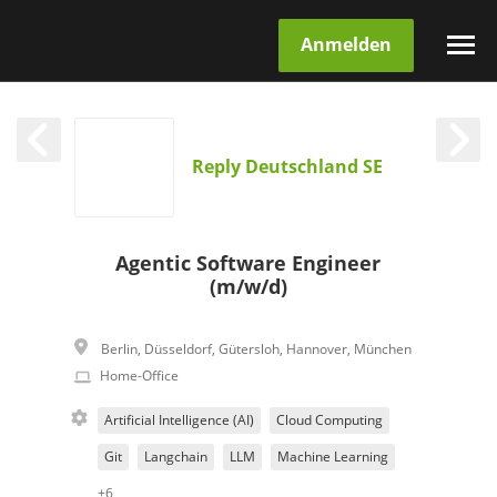
Anmelden
Reply Deutschland SE
Agentic Software Engineer
(m/w/d)
Berlin
,
Düsseldorf
,
Gütersloh
,
Hannover
,
München
Home-Office
Artificial Intelligence (AI)
Cloud Computing
Git
Langchain
LLM
Machine Learning
+6