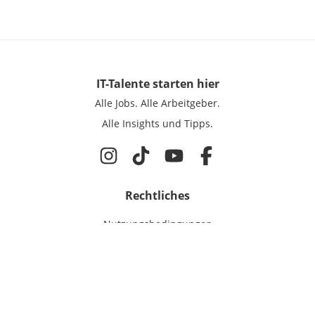
IT-Talente
starten hier
Alle Jobs.
Alle Arbeitgeber.
Alle Insights und Tipps.
Rechtliches
Nutzungsbedingungen
Datenschutz
Cookie-Einstellungen
Impressum
Für IT-Talente