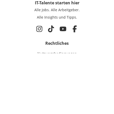
IT-Talente
starten hier
Alle Jobs.
Alle Arbeitgeber.
Alle Insights und Tipps.
Rechtliches
Nutzungsbedingungen
Datenschutz
Cookie-Einstellungen
Impressum
Für IT-Talente
Jobsuche
Für Unternehmen
Magazin & Insights
Anmelden
EmployerGate
Über uns