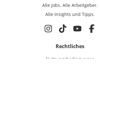
Alle Jobs.
Alle Arbeitgeber.
Alle Insights und Tipps.
Rechtliches
Nutzungsbedingungen
Datenschutz
Cookie-Einstellungen
Impressum
Für IT-Talente
Jobsuche
Für Unternehmen
Magazin & Insights
Anmelden
EmployerGate
Über uns
IT-Recruiting