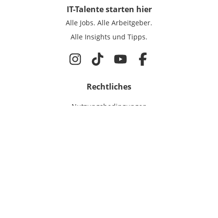
IT-Talente
starten hier
Alle Jobs.
Alle Arbeitgeber.
Alle Insights und Tipps.
Rechtliches
Nutzungsbedingungen
Datenschutz
Cookie-Einstellungen
Impressum
Für IT-Talente
Jobsuche
Für Unternehmen
Magazin & Insights
Anmelden
EmployerGate
Über uns