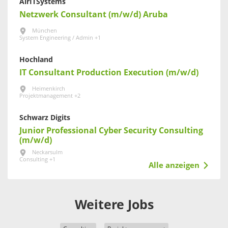
AirITSystems
Netzwerk Consultant (m/w/d) Aruba
München
System Engineering / Admin +1
Hochland
IT Consultant Production Execution (m/w/d)
Heimenkirch
Projektmanagement +2
Schwarz Digits
Junior Professional Cyber Security Consulting
(m/w/d)
Neckarsulm
Consulting +1
Alle anzeigen
Weitere Jobs