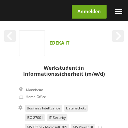
Anmelden
EDEKA IT
Werkstudent:in
Informationssicherheit (m/w/d)
Mannheim
Home-Office
Business Intelligence
Datenschutz
ISO 27001
IT-Security
MS Office / Microsoft 365
MS Power BI
+3