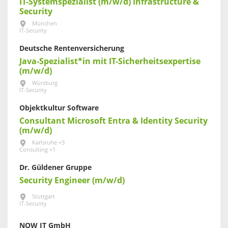
IT-Systemspezialist (m/w/d) Infrastructure &
Security
München
IT-Security
Deutsche Rentenversicherung
Java-Spezialist*in mit IT-Sicherheitsexpertise
(m/w/d)
Würzburg
IT-Security
Objektkultur Software
Consultant Microsoft Entra & Identity Security
(m/w/d)
Karlsruhe +3
Consulting +1
Dr. Güldener Gruppe
Security Engineer (m/w/d)
Stuttgart
IT-Security
NOW IT GmbH