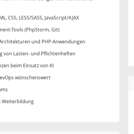
L, CSS, LESS/SASS, JavaScript/AJAX
ent-Tools (PhpStorm, Git)
e-Architekturen und PHP-Anwendungen
ng von Lasten- und Pflichtenheften
zen beim Einsatz von KI
DevOps wünschenswert
eams
n Weiterbildung