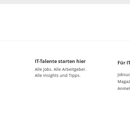
IT-Talente
starten hier
Für I
Alle Jobs.
Alle Arbeitgeber.
Jobsu
Alle Insights und Tipps.
Magazi
Anme
©
2026
get in GmbH