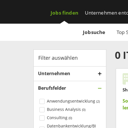
Jobs finden
Unternehmen ent
Jobsuche
Top 
0
Filter auswählen
Unternehmen
Berufsfelder
Sh
So
Anwendungsentwicklung
(
2
)
le
Business Analysis
(
0
)
Consulting
(
0
)
Datenbankentwicklung/BI