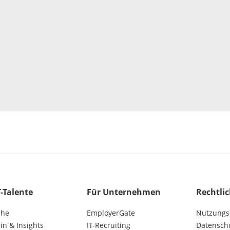
T-Talente
Für Unternehmen
Rechtli
che
EmployerGate
Nutzungs
n & Insights
IT-Recruiting
Datensch