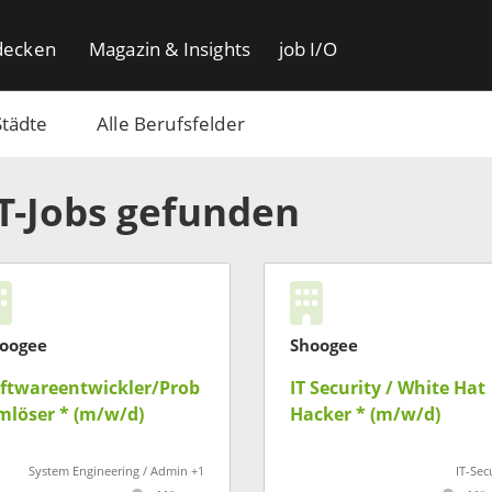
decken
Magazin & Insights
job I/O
Städte
Alle Berufsfelder
IT-Jobs gefunden
oogee
Shoogee
ftwareentwickler/Prob
IT Security / White Hat
mlöser * (m/w/d)
Hacker * (m/w/d)
System Engineering / Admin +1
IT-Sec