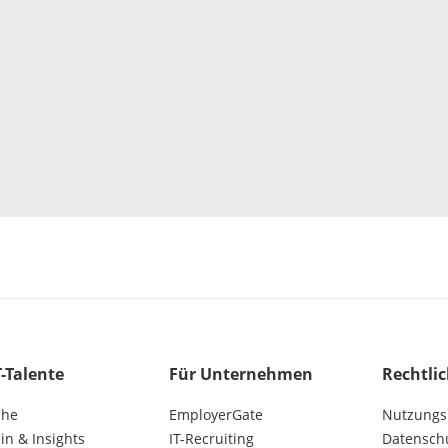
T-Talente
Für Unternehmen
Rechtli
che
EmployerGate
Nutzungs
n & Insights
IT-Recruiting
Datensch