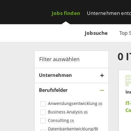
Jobs finden
Unternehmen ent
Jobsuche
Top 
0
Filter auswählen
Unternehmen
Berufsfelder
In
IT
Anwendungsentwicklung
(
0
)
Co
Business Analysis
(
0
)
Consulting
(
3
)
Datenbankentwicklung/BI