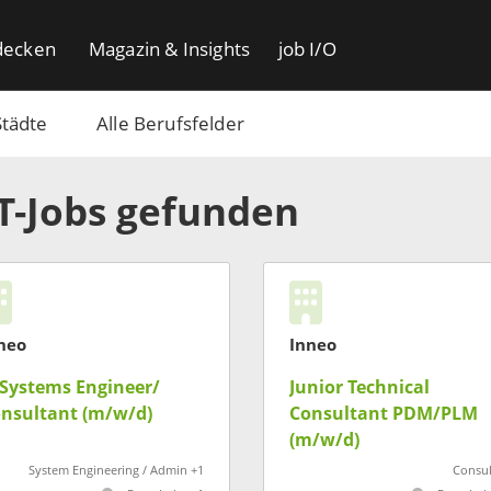
decken
Magazin & Insights
job I/O
Städte
Alle Berufsfelder
IT-Jobs gefunden
neo
Inneo
-Systems Engineer/
Junior Technical
nsultant (m/w/d)
Consultant PDM/PLM
(m/w/d)
System Engineering / Admin +1
Consul